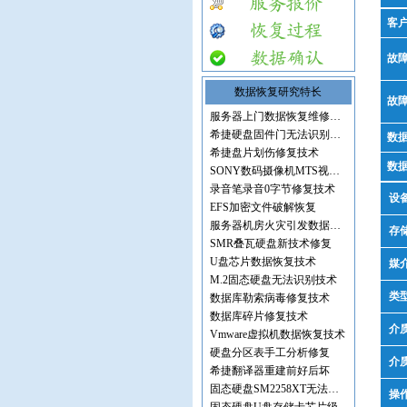
客
故
数据恢复研究特长
故
服务器上门数据恢复维修服务
希捷硬盘固件门无法识别修复
数
希捷盘片划伤修复技术
数
SONY数码摄像机MTS视频文件
录音笔录音0字节修复技术
设
EFS加密文件破解恢复
服务器机房火灾引发数据丢失
存
SMR叠瓦硬盘新技术修复
U盘芯片数据恢复技术
媒
M.2固态硬盘无法识别技术
类
数据库勒索病毒修复技术
数据库碎片修复技术
介
Vmware虚拟机数据恢复技术
硬盘分区表手工分析修复
介
希捷翻译器重建前好后坏
固态硬盘SM2258XT无法识别
操