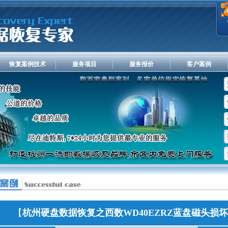
恢复案例技术
服务项目
服务报价
客户案例
【
杭州硬盘数据恢复之西数WD40EZRZ蓝盘磁头损