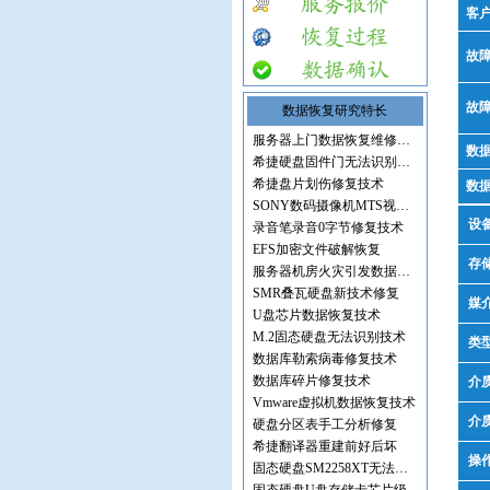
客
故
故
数据恢复研究特长
服务器上门数据恢复维修服务
数
希捷硬盘固件门无法识别修复
希捷盘片划伤修复技术
数
SONY数码摄像机MTS视频文件
设
录音笔录音0字节修复技术
EFS加密文件破解恢复
存
服务器机房火灾引发数据丢失
SMR叠瓦硬盘新技术修复
媒
U盘芯片数据恢复技术
M.2固态硬盘无法识别技术
类
数据库勒索病毒修复技术
数据库碎片修复技术
介
Vmware虚拟机数据恢复技术
介
硬盘分区表手工分析修复
希捷翻译器重建前好后坏
操
固态硬盘SM2258XT无法识别