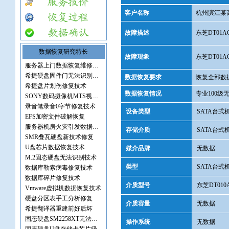
客户名称
杭州滨江某
故障描述
东芝DT01
数据恢复研究特长
故障现象
东芝DT01
服务器上门数据恢复维修服务
希捷硬盘固件门无法识别修复
数据恢复要求
恢复全部数
希捷盘片划伤修复技术
数据恢复情况
专业100级
SONY数码摄像机MTS视频文件
录音笔录音0字节修复技术
设备类型
SATA台式
EFS加密文件破解恢复
服务器机房火灾引发数据丢失
存储介质
SATA台式
SMR叠瓦硬盘新技术修复
U盘芯片数据恢复技术
媒介品牌
无数据
M.2固态硬盘无法识别技术
类型
SATA台式
数据库勒索病毒修复技术
数据库碎片修复技术
介质型号
东芝DT010A
Vmware虚拟机数据恢复技术
硬盘分区表手工分析修复
介质容量
无数据
希捷翻译器重建前好后坏
固态硬盘SM2258XT无法识别
操作系统
无数据