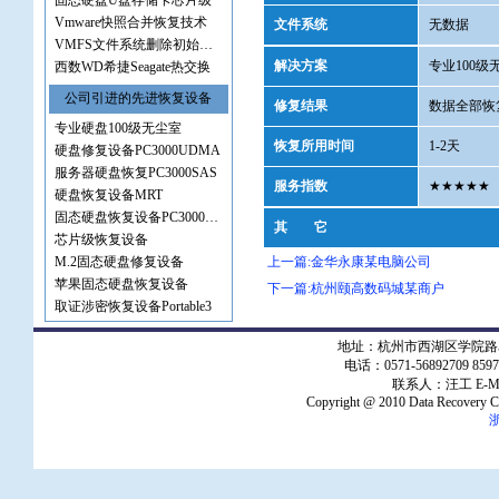
固态硬盘U盘存储卡芯片级
Vmware快照合并恢复技术
文件系统
无数据
VMFS文件系统删除初始化恢复
解决方案
专业100
西数WD希捷Seagate热交换
公司引进的先进恢复设备
修复结果
数据全部恢
专业硬盘100级无尘室
恢复所用时间
1-2天
硬盘修复设备PC3000UDMA
服务器硬盘恢复PC3000SAS
服务指数
★★★★★
硬盘恢复设备MRT
固态硬盘恢复设备PC3000SSD
其 它
芯片级恢复设备
M.2固态硬盘修复设备
上一篇:金华永康某电脑公司
苹果固态硬盘恢复设备
下一篇:杭州颐高数码城某商户
取证涉密恢复设备Portable3
地址：杭州市西湖区学院路5
电话：0571-56892709 8597
联系人：汪工 E-M
Copyright @ 2010 Data Recovery C
浙